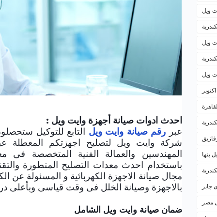
ت ويل
كندرية
ت ويل
ندرية
ت ويل
صيانة وايت ويل - خدمة عملاء وايت ويل - رقم 
لقاهرة
احدث ادوات صيانة أجهزة وايت ويل :
كندرية
عبر
رقم صيانة وايت ويل
التابع للتوكيل ستحصلو
زقازيق
شركة وايت ويل لتصليح اجهزتكم المعطلة عبر
المهندسين والعمالة الفنية المتخصصة فى معا
ل بنها
باستخدام احدث معدات التصليح المتطورة والت
ندرية
مجال صيانة الاجهزة الكهربائية و المسئولة عن 
بالاجهزة وصيانة الخلل فى وقت قياسى وبأعلى درج
 جابر
ل مصر
ضمان صيانة وايت ويل الشامل