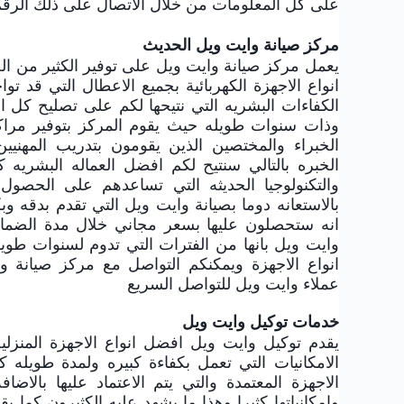
على كل المعلومات من خلال الاتصال على ذلك الرق
مركز صيانة وايت ويل الحديث
يعمل مركز صيانة وايت ويل على توفير الكثير من ال
انواع الاجهزة الكهربائية بجميع الاعطال التي قد ت
الكفاءات البشريه التي نتيحها لكم على تصليح كل ا
وذات سنوات طويله حيث يقوم المركز بتوفير مراك
الخبراء والمختصين الذين يقومون بتدريب المهني
الخبره بالتالي سنتيح لكم افضل العماله البشريه 
والتكنولوجيا الحديثه التي تساعدهم على الحصو
بالاستعانه دوما بصيانة وايت ويل التي تقدم بدقه وبكف
انه ستحصلون عليها بسعر مجاني خلال مدة الضمان
وايت ويل بانها من الفترات التي تدوم لسنوات طويل
انواع الاجهزة ويمكنكم التواصل مع مركز صيانة 
عملاء وايت ويل للتواصل السريع
خدمات توكيل وايت ويل
يقدم توكيل وايت ويل افضل انواع الاجهزة المنزليه 
الامكانيات التي تعمل بكفاءة كبيره ولمدة طويله ك
الاجهزة المعتمدة والتي يتم الاعتماد عليها بالاضا
وامكانياتها كثيرا وهذا ما يشهد عليه الكثيرون كما ي