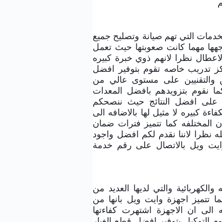
م
خدمات التي تهم صيانة وتصليح جميع
واجهها مهما كانت صعوبتها حيث تعمل
لاعطال نظرا لانهم ذوي خبرة كبيره
ز تدريب خاصه تقوم بتوفير افضل
ين والتقنيين على مستوى عالي من
كما نقوم بتزويدهم بافضل المعدات
ل على افضل النتائج حيث ننصحكم
اءة كبيره لا مثيل لها بالاضافه الى
 المختلفه كما تتميز فترات ضمان
ه نظرا لاننا نقدم لكم افضل واجود
وايت ويل بالاتصال على رقم خدمة
والكهربائية والتي لديها العديد من
ما تتميز اجهزة وايت ويل بانها من
فه الى ان الاجهزة اشتهرت كفاءتها
قوم التوكيل بتوفير افضل قطع الغيار