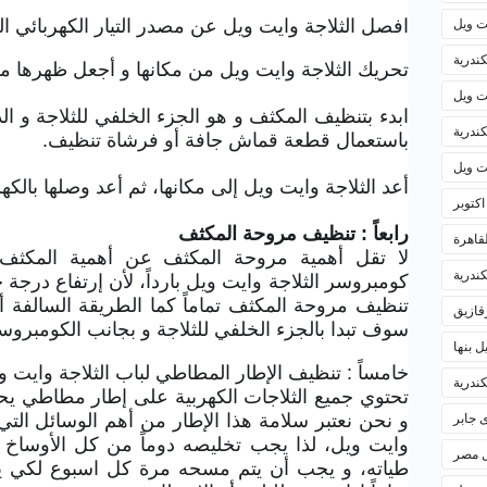
ت ويل
افصل الثلاجة وايت ويل عن مصدر التيار الكهربائي ال
كندرية
تحريك الثلاجة وايت ويل من مكانها و أجعل ظهرها مك
ت ويل
ابدء بتنظيف المكثف و هو الجزء الخلفي للثلاجة و ا
ندرية
باستعمال قطعة قماش جافة أو فرشاة تنظيف.
ت ويل
أعد الثلاجة وايت ويل إلى مكانها، ثم أعد وصلها بالكهر
رابعاً : تنظيف مروحة المكثف
لقاهرة
لا تقل أهمية مروحة المكثف عن أهمية المكثف 
كندرية
كومبروسر الثلاجة وايت ويل بارداً، لأن إرتفاع درجة
تنظيف مروحة المكثف تماماً كما الطريقة السالفة 
زقازيق
سوف تبدا بالجزء الخلفي للثلاجة و بجانب الكومبروس
ل بنها
خامساً : تنظيف الإطار المطاطي لباب الثلاجة وايت و
ندرية
تحتوي جميع الثلاجات الكهربية على إطار مطاطي يحي
 جابر
و نحن نعتبر سلامة هذا الإطار من أهم الوسائل الت
وايت ويل، لذا يجب تخليصه دوماً من كل الأوساخ و 
ل مصر
طياته، و يجب أن يتم مسحه مرة كل اسبوع لكي يبقى