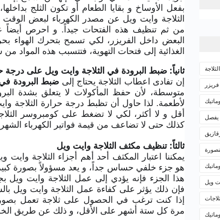
بفعل الأوساخ و بقايا الطعام أو تكون الثلج بداخله
الثلاجة وايت ويل عن مصدر الكهرباء لبعض الوقت لإ
من ثم تنظيف هذه الفتحات جيداً. و احرص أيضاً 
البعض داخل الفريزر، لكي تسمح بتحرك الهواء بحر
الغذائية إلى فتحات التهوية، فتتسبب هذه المواد من
ثلاجة
ثانياً: ضبط البرودة في الثلاجة وايت ويل على درجة
إن تفادى اعطاب الثلاجة يحتاج إلى
ضبط البرودة في 
فريزر
متوسطة، لأن حفظ المأكولات لا يتعلق بشدة البرو
ماتيك
أقل و لا أكثر، لكي لا تضغط على كومبروسر الثل
 يفصل
كذلك حتى لا تضاعف من قيمة فواتير الكهرباء الشهري
قازيق
ثالثاً: تنظيف مكثف الثلاجة وايت ويل
نصورة
يمكننا اعتبار المكثف أحد أهم أجزاء الثلاجة وايت و
وماتيك
هو جزء خلفي حساس جداً، و يعد مسؤولاً بصورة كبيرة
هذا الجزء فإنه يؤدي إلى عمل الثلاجة وايت ويل ب
ت ويل
فإن ذلك يؤثر على كفاءة عمل الثلاجة وايت ويل بال
لاجات
إذا كنت ترغب في الحصول على ثلاجة تعمل بصورة
مرة كل ستة أشهر على الأقل، و ذلك عن طريق الخطو
وماتيك